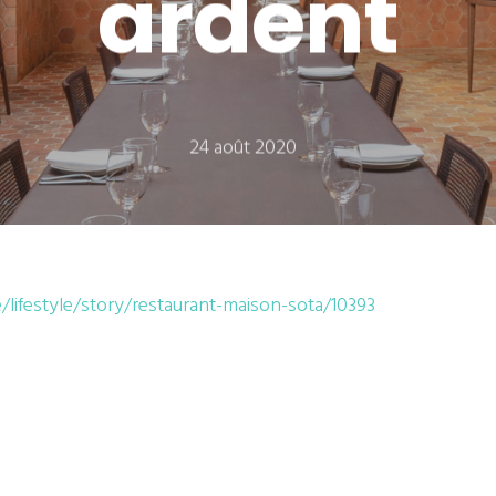
ardent
24 août 2020
e/lifestyle/story/restaurant-maison-sota/10393