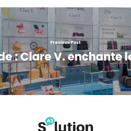
Previous Post
de : Clare V. enchante 